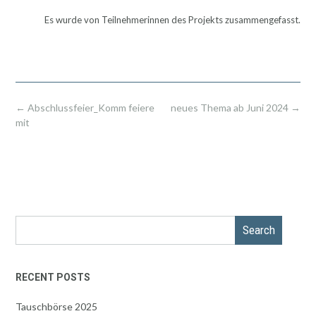
Es wurde von Teilnehmerinnen des Projekts zusammengefasst.
Post
←
Abschlussfeier_Komm feiere
neues Thema ab Juni 2024
→
navigation
mit
Search
RECENT POSTS
Tauschbörse 2025